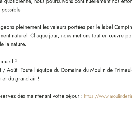
he quotidienne, nous poursuivons continuellement nos effor
r possible.
ns pleinement les valeurs portées par le label Camping Qua
ment naturel. Chaque jour, nous mettons tout en œuvre pour
e la nature.
ccueil ?
let / Août. Toute l’équipe du Domaine du Moulin de Trimeul
 et du grand air !
servez dès maintenant votre séjour :
https://www.moulindetr